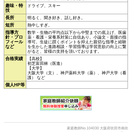
趣味・特
ドライブ、スキー
技
長所
明るく、聞き好き、話し好き。
短所
熱中しすぎ。
指導方
数学・生物の平均点以下から中堅までの底上げ、医歯
針・プロ
薬・看護・栄養系対策に自信あり。小論文・面接の指
フィール
導可。生徒に躓くポイントを抑えた親切な指導と経験
など
を生かした進路相談・学習指導は学習意欲の向上に繋
がると、皆様の支持を頂いております。
合格実績
【高校】
初芝富田林（医進）
【大学】
大阪大学（文）、神戸薬科大学（薬）、神戸大学（看
護） など
個人HP等
家庭教師No.104030 大阪府吹田市南吹