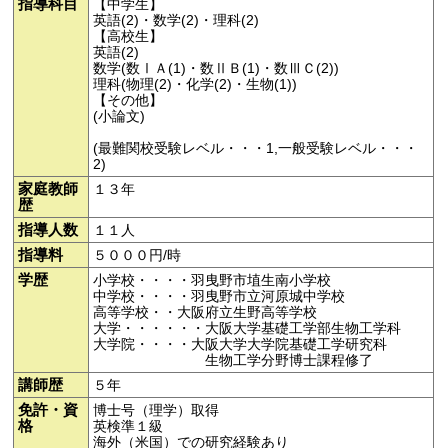
指導科目
【中学生】
英語(2)・数学(2)・理科(2)
【高校生】
英語(2)
数学(数ⅠＡ(1)・数ⅡＢ(1)・数ⅢＣ(2))
理科(物理(2)・化学(2)・生物(1))
【その他】
(小論文)
(最難関校受験レベル・・・1,一般受験レベル・・・
2)
家庭教師
１３年
歴
指導人数
１１人
指導料
５０００円/時
学歴
小学校・・・・羽曳野市埴生南小学校
中学校・・・・羽曳野市立河原城中学校
高等学校・・大阪府立生野高等学校
大学・・・・・・大阪大学基礎工学部生物工学科
大学院・・・・大阪大学大学院基礎工学研究科
生物工学分野博士課程修了
講師歴
５年
免許・資
博士号（理学）取得
格
英検準１級
海外（米国）での研究経験あり