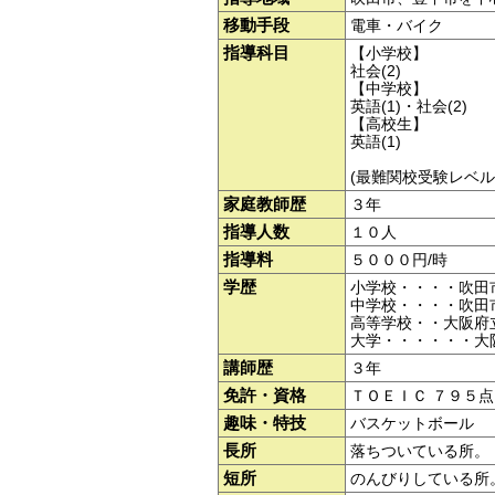
移動手段
電車・バイク
指導科目
【小学校】
社会(2)
【中学校】
英語(1)・社会(2)
【高校生】
英語(1)
(最難関校受験レベル
家庭教師歴
３年
指導人数
１０人
指導料
５０００円/時
学歴
小学校・・・・吹田
中学校・・・・吹田
高等学校・・大阪府
大学・・・・・・大
講師歴
３年
免許・資格
ＴＯＥＩＣ ７９５点
趣味・特技
バスケットボール
長所
落ちついている所。
短所
のんびりしている所