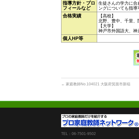
指導方針・プロ
生徒さんの学力に合
フィールなど
ングについても指導
合格実績
【高校】
北野、豊中、千里、
【大学】
神戸市外国語大、神
個人HP等
←
家庭教師No.104021 大阪府箕面市新稲
TEL：06-7501-9502