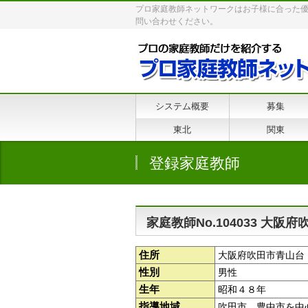
プロ家庭教師ネットワークはお子様に合った
問い合わせください。
システム概要
募集
東北
関東
登録家庭教師
家庭教師No.104033 大阪
住所
大阪府吹田市青山台
性別
男性
生年
昭和４８年
指導地域
吹田市、豊中市を中