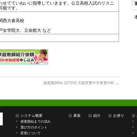
わせてていねいに指導していきます。公立高校入試のリスニ
可能です。
関西大倉高校
戸女学院大、立命館大 など
家庭教師No.107035 大阪府豊中市東豊中町
→
システム概要
募集
紹介
お便り
授業開始までの流れ
選び方のポイント
変更について