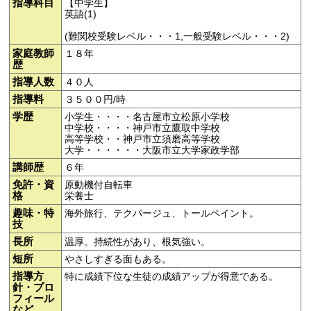
指導科目
【中学生】
英語(1)
(難関校受験レベル・・・1,一般受験レベル・・・2)
家庭教師
１８年
歴
指導人数
４０人
指導料
３５００円/時
学歴
小学生・・・・名古屋市立松原小学校
中学校・・・・神戸市立鷹取中学校
高等学校・・神戸市立須磨高等学校
大学・・・・・・大阪市立大学家政学部
講師歴
６年
免許・資
原動機付自転車
格
栄養士
趣味・特
海外旅行、テクパージュ、トールペイント。
技
長所
温厚。持続性があり、根気強い。
短所
やさしすぎる面もある。
指導方
特に成績下位な生徒の成績アップが得意である。
針・プロ
フィール
など