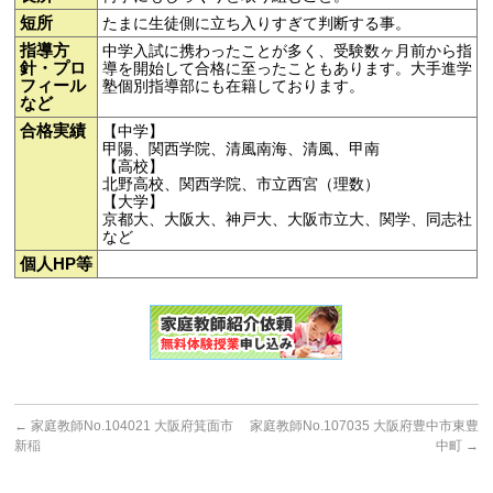
短所
たまに生徒側に立ち入りすぎて判断する事。
指導方
中学入試に携わったことが多く、受験数ヶ月前から指
針・プロ
導を開始して合格に至ったこともあります。大手進学
フィール
塾個別指導部にも在籍しております。
など
合格実績
【中学】
甲陽、関西学院、清風南海、清風、甲南
【高校】
北野高校、関西学院、市立西宮（理数）
【大学】
京都大、大阪大、神戸大、大阪市立大、関学、同志社
など
個人HP等
←
家庭教師No.104021 大阪府箕面市
家庭教師No.107035 大阪府豊中市東豊
新稲
中町
→