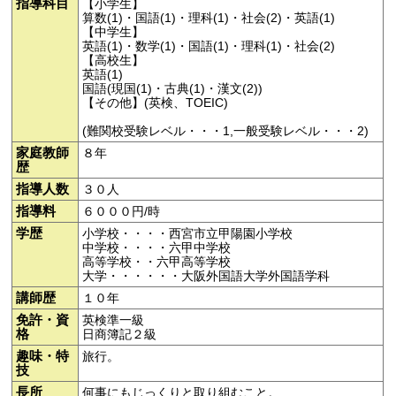
指導科目
【小学生】
算数(1)・国語(1)・理科(1)・社会(2)・英語(1)
【中学生】
英語(1)・数学(1)・国語(1)・理科(1)・社会(2)
【高校生】
英語(1)
国語(現国(1)・古典(1)・漢文(2))
【その他】(英検、TOEIC)
(難関校受験レベル・・・1,一般受験レベル・・・2)
家庭教師
８年
歴
指導人数
３０人
指導料
６０００円/時
学歴
小学校・・・・西宮市立甲陽園小学校
中学校・・・・六甲中学校
高等学校・・六甲高等学校
大学・・・・・・大阪外国語大学外国語学科
講師歴
１０年
免許・資
英検準一級
格
日商簿記２級
趣味・特
旅行。
技
長所
何事にもじっくりと取り組むこと。