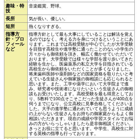
趣味・特
音楽鑑賞、野球。
技
長所
気が長い、優しい。
短所
熱くなりすぎる。
指導方
指導方針として最も大事にしていることは解法を覚え
針・プロ
るのではなく、考える力を身につけるということにあ
フィール
ります。これまでは高校受験が中心でしたが大学受験
など
を目指す高校生や進学塾に通ったことのない小学生の
方々からも御依頼を頂き、幅広く働かせていただいて
おります。大学受験では様々な学部を渡り歩いてきた
経験を生かし、医歯薬系の私立大学を目指されている
高校生から御依頼をいただくことが多くなりました。
将来歯科医師や薬剤師などの国家資格を取りたいと考
えている生徒さんや御家族の御相談にも応じられると
思います。また、工学や薬学において大学院まで進
み、研究者や技術者になりたいという生徒さんの御相
談もお受けいたします。高校受験を最も得意としてお
り、5教科で100点そこそこだった生徒さんが400点を
伺うまでになり、公立高校に見事合格してくださいま
した。大手の進学塾に通われていても思うように成績
の上がらない生徒さんをお持ちの御家庭からもよく御
相談いただきます。現在の成績や学習スタイルでお悩
みの方がいらっしゃいましたら是非御相談ください。
きっとお役に立てると思います。中学生、高校生に対
する英検の指導も行っております。