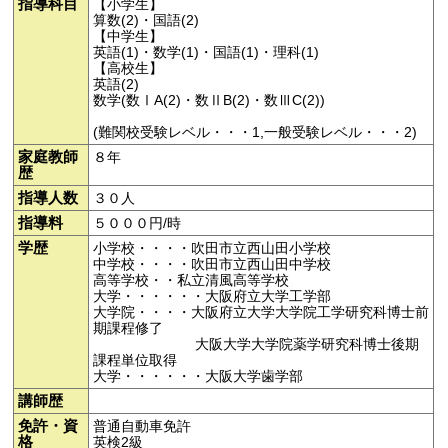
指導科目
【小学生】
算数(2)・国語(2)
【中学生】
英語(1)・数学(1)・国語(1)・理科(1)
【高校生】
英語(2)
数学(数ⅠA(2)・数ⅡB(2)・数ⅢC(2))
(難関校受験レベル・・・1,一般受験レベル・・・2)
家庭教師
８年
歴
指導人数
３０人
指導料
５０００円/時
学歴
小学校・・・・吹田市立西山田小学校
中学校・・・・吹田市立西山田中学校
高等学校・・私立清風高等学校
大学・・・・・・大阪府立大学工学部
大学院・・・・大阪府立大学大学院工学研究科博士前
期課程修了
大阪大学大学院薬学研究科博士後期
課程単位取得
大学・・・・・・大阪大学歯学部
講師歴
免許・資
普通自動車免許
格
英検2級