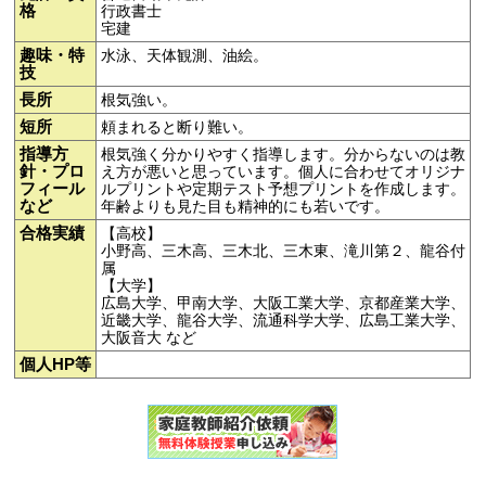
格
行政書士
宅建
趣味・特
水泳、天体観測、油絵。
技
長所
根気強い。
短所
頼まれると断り難い。
指導方
根気強く分かりやすく指導します。分からないのは教
針・プロ
え方が悪いと思っています。個人に合わせてオリジナ
フィール
ルプリントや定期テスト予想プリントを作成します。
など
年齢よりも見た目も精神的にも若いです。
合格実績
【高校】
小野高、三木高、三木北、三木東、滝川第２、龍谷付
属
【大学】
広島大学、甲南大学、大阪工業大学、京都産業大学、
近畿大学、龍谷大学、流通科学大学、広島工業大学、
大阪音大 など
個人HP等