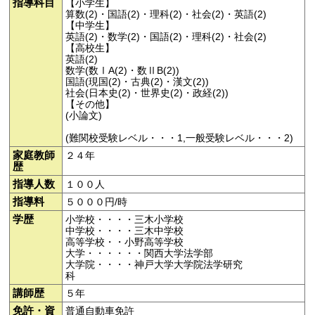
指導科目
【小学生】
算数(2)・国語(2)・理科(2)・社会(2)・英語(2)
【中学生】
英語(2)・数学(2)・国語(2)・理科(2)・社会(2)
【高校生】
英語(2)
数学(数ⅠA(2)・数ⅡB(2))
国語(現国(2)・古典(2)・漢文(2))
社会(日本史(2)・世界史(2)・政経(2))
【その他】
(小論文)
(難関校受験レベル・・・1,一般受験レベル・・・2)
家庭教師
２４年
歴
指導人数
１００人
指導料
５０００円/時
学歴
小学校・・・・三木小学校
中学校・・・・三木中学校
高等学校・・小野高等学校
大学・・・・・・関西大学法学部
大学院・・・・神戸大学大学院法学研究
科
講師歴
５年
免許・資
普通自動車免許