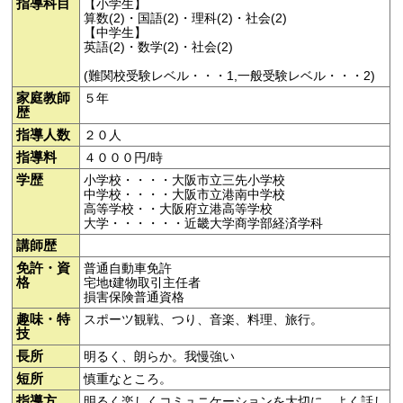
指導科目
【小学生】
算数(2)・国語(2)・理科(2)・社会(2)
【中学生】
英語(2)・数学(2)・社会(2)
(難関校受験レベル・・・1,一般受験レベル・・・2)
家庭教師
５年
歴
指導人数
２０人
指導料
４０００円/時
学歴
小学校・・・・大阪市立三先小学校
中学校・・・・大阪市立港南中学校
高等学校・・大阪府立港高等学校
大学・・・・・・近畿大学商学部経済学科
講師歴
免許・資
普通自動車免許
格
宅地t建物取引主任者
損害保険普通資格
趣味・特
スポーツ観戦、つり、音楽、料理、旅行。
技
長所
明るく、朗らか。我慢強い
短所
慎重なところ。
指導方
明るく楽しくコミュニケーションを大切に、よく話し