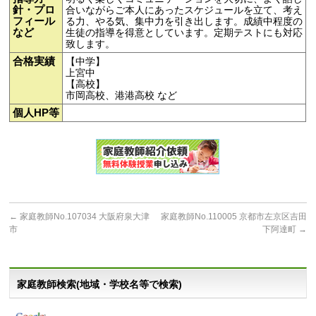
針・プロ
合いながらご本人にあったスケジュールを立て、考え
フィール
る力、やる気、集中力を引き出します。成績中程度の
など
生徒の指導を得意としています。定期テストにも対応
致します。
合格実績
【中学】
上宮中
【高校】
市岡高校、港港高校 など
個人HP等
←
家庭教師No.107034 大阪府泉大津
家庭教師No.110005 京都市左京区吉田
市
下阿達町
→
家庭教師検索(地域・学校名等で検索)