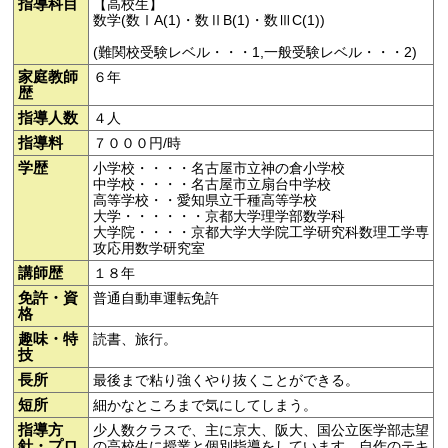
指導科目
【高校生】
数学(数ⅠA(1)・数ⅡB(1)・数ⅢC(1))
(難関校受験レベル・・・1,一般受験レベル・・・2)
家庭教師
６年
歴
指導人数
４人
指導料
７０００円/時
学歴
小学校・・・・名古屋市立神の倉小学校
中学校・・・・名古屋市立扇台中学校
高等学校・・愛知県立千種高等学校
大学・・・・・・京都大学理学部数学科
大学院・・・・京都大学大学院工学研究科数理工学専
攻応用数学研究室
講師歴
１８年
免許・資
普通自動車運転免許
格
趣味・特
読書、旅行。
技
長所
最後まで粘り強くやり抜くことができる。
短所
細かなところまで気にしてしまう。
指導方
少人数クラスで、主に京大、阪大、国公立医学部志望
針・プロ
の高校生に授業と個別指導をしています。自作のテキ