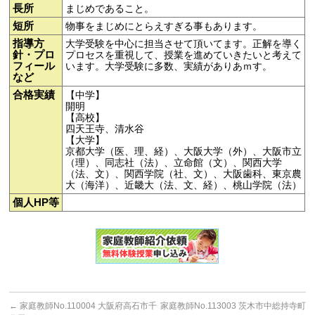
長所
まじめであること。
短所
物事をまじめにとらえすぎる事もあります。
指導方
大学受験を中心に担当させて頂いてます。正解を導く
針・プロ
プロセスを重視して、授業を進めていきたいと考えて
フィール
います。大学受験に多数、実績がありあｍす。
など
合格実績
【中学】
開明
【高校】
四天王寺、清水谷
【大学】
京都大学（医、理、経）、大阪大学（外）、大阪市立
（理）、同志社（法）、立命館（文）、関西大学
（法、文）、関西学院（社、文）、大阪歯科、東京農
大（海洋）、近畿大（法、文、経）、桃山学院（法）
個人HP等
←
家庭教師No.110004 大阪府高石市千
家庭教師No.113003 茨木市中総持寺町