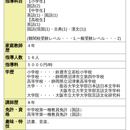
指導科目
【小学生】
国語(2)
【中学生】
英語(1)・国語(1)
【高校生】
英語(1)
国語(現国(1)・古典(1)・漢文(1))
(難関校受験レベル・・・1,一般受験レベル・・・2)
家庭教師
４年
歴
指導人数
１６人
指導料
５０００円/時
学歴
小学校・・・・鈴鹿市立若松小学校
中学校・・・・静岡県沼津市立第四中学校
高等学校・・静岡県立沼津東高等学校
大学・・・・・・龍谷大学文学部日本語日本文学科
大阪市立大学文学部言語文学学科
大学院・・・・大阪市立大学大学院言語文化研究科
講師歴
８年
免許・資
中学校第一種教員免許（国語）
格
高等学第一種教員免許（国語）
趣味・特
読書、音楽。
技