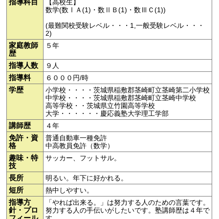
指導科目
【高校生】
数学(数ⅠＡ(1)・数ⅡＢ(1)・数ⅢＣ(1))
(最難関校受験レベル・・・1,一般受験レベル・・・
2)
家庭教師
５年
歴
指導人数
９人
指導料
６０００円/時
学歴
小学校・・・・茨城県稲敷郡茎崎町立茎崎第二小学校
中学校・・・・茨城県稲敷郡茎崎町立茎崎中学校
高等学校・・茨城県立竹園高等学校
大学・・・・・・慶応義塾大学理工学部
講師歴
４年
免許・資
普通自動車一種免許
格
中高教員免許（数学）
趣味・特
サッカー、フットサル。
技
長所
明るい。年下に好かれる。
短所
熱中しやすい。
指導方
「やれば出来る。」は努力する人のための言葉です。
針・プロ
努力する人の手伝いがしたいです。塾講師歴は４年で
フィール
す。