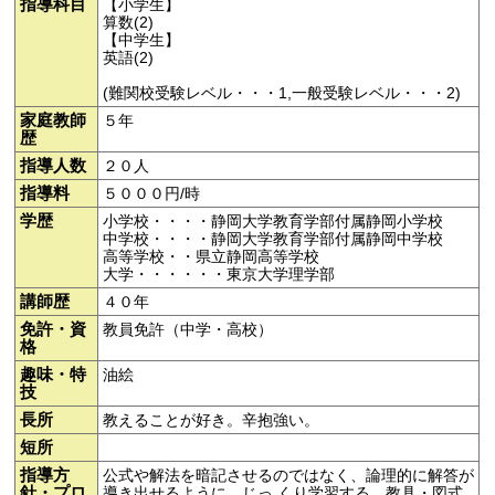
指導科目
【小学生】
算数(2)
【中学生】
英語(2)
(難関校受験レベル・・・1,一般受験レベル・・・2)
家庭教師
５年
歴
指導人数
２０人
指導料
５０００円/時
学歴
小学校・・・・静岡大学教育学部付属静岡小学校
中学校・・・・静岡大学教育学部付属静岡中学校
高等学校・・県立静岡高等学校
大学・・・・・・東京大学理学部
講師歴
４０年
免許・資
教員免許（中学・高校）
格
趣味・特
油絵
技
長所
教えることが好き。辛抱強い。
短所
指導方
公式や解法を暗記させるのではなく、論理的に解答が
針・プロ
導き出せるように、じっ くり学習する。教具・図式