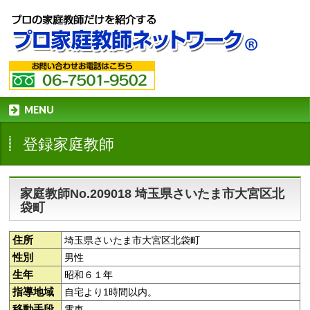
MENU
登録家庭教師
家庭教師No.209018 埼玉県さいたま市大宮区北
袋町
住所
埼玉県さいたま市大宮区北袋町
性別
男性
生年
昭和６１年
指導地域
自宅より1時間以内。
移動手段
電車