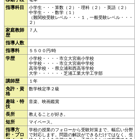
指導科目
小学生・・・算数（２）・理科（２）・英語（２）
中学生・・・数学（１）
（難関校受験レベル・・・１，一般受験レベル・・・
２）
家庭教師
７人
歴
指導人数
指導料
５５００円/時
学歴
小学校・・・・市立大宮南小学校
中学校・・・・市立大宮南中学校
高等学校・・県立浦和西高等学校
大学・・・・・・芝浦工業大学工学部
講師歴
１年
免許・資
数学検定準２級
格
趣味・特
音楽、映画鑑賞
技
長所
教えることが好き。
短所
マイペース。
指導方
学校の授業のフォローから受験対策まで、幅広い分野
針・プロ
で対応します。問題の解説ができるだけではなく、生