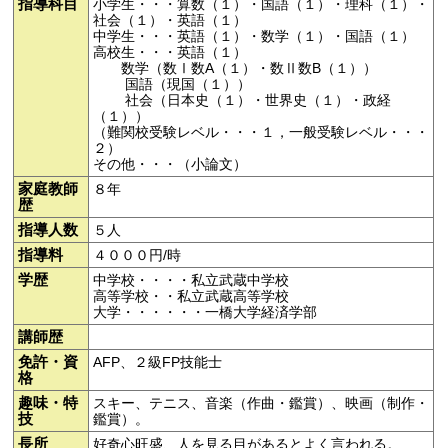
指導科目
小学生・・・算数（１）・国語（１）・理科（１）・
社会（１）・英語（１）
中学生・・・英語（１）・数学（１）・国語（１）
高校生・・・英語（１）
数学（数Ⅰ数A（１）・数Ⅱ数B（１））
国語（現国（１））
社会（日本史（１）・世界史（１）・政経
（１））
（難関校受験レベル・・・１，一般受験レベル・・・
２）
その他・・・（小論文）
家庭教師
８年
歴
指導人数
５人
指導料
４０００円/時
学歴
中学校・・・・私立武蔵中学校
高等学校・・私立武蔵高等学校
大学・・・・・・一橋大学経済学部
講師歴
免許・資
AFP、２級FP技能士
格
趣味・特
スキー、テニス、音楽（作曲・鑑賞）、映画（制作・
技
鑑賞）。
長所
好奇心旺盛、人を見る目があるとよく言われる。