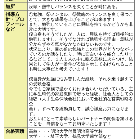
短所
没頭・熱中しバランスを欠くことが時にある。
指導方
①勉強、②メンタル、③戦略のバランスを良く保つこ
針・プロ
とで、大きな成果を上げることが出来ます！
フィール
また、勉強していることに興味を持てるかどうかも非
など
常に大切です。
僕自身もそうでしたが、人は、興味を持てば積極的に
勉強しますし、そうでなければ勉強する理由・意味が
分からずやる気がなかなか出ないものです。
状況により、目の前の勉強とこの世界がどうつながっ
ているのか話をしたり、時に面白い本を紹介したりす
るなどして、１人１人の中に眠る意欲に火をつけ、結
果として学力が一番伸びる道を示してあげられること
も時に大事だと考えています！
僕自身が勉強に悩み苦しんだ経験、それを乗り越えて
の受験合格。
今でもご家族で温かくお付き合いいただいている、主
に学生時代の家庭教師で培った経験。社会人としての
経験（大手生命保険会社において全社的な営業戦略を
企
画）。すべてを総動員して、誠心誠意お力になりま
す。
お互いにとって素晴らしいパートナーの関係を築ける
ことを、自信をもってお約束いたします！
合格実績
高校・・・明治大学付属明治高等学校
大学・・・埼玉大学、鶴見大学歯学部など