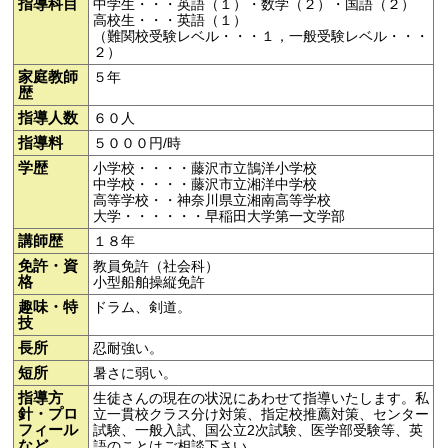
指導科目
中学生・・・英語（１）・数学（２）・国語（２）
高校生・・・英語（１）
（難関校受験レベル・・・１，一般受験レベル・・・
２）
家庭教師
５年
歴
指導人数
６０人
指導料
５０００円/時
学歴
小学校・・・・藤沢市立鵠洋小学校
中学校・・・・藤沢市立湘洋中学校
高等学校・・神奈川県立湘南高等学校
大学・・・・・・早稲田大学第一文学部
講師歴
１８年
免許・資
教員免許（社会科）
格
小型船舶操縦免許
趣味・特
ドラム、剣道。
技
長所
忍耐強い。
短所
暑さに弱い。
指導方
生徒さんの現在の状況にあわせて指導いたします。私
針・プロ
立一貫校クラス分け対策、指定校推薦対策、センター
フィール
試験、一般入試、国公立2次試験、医学部受験等、英
など
語のことはご相談下さい。