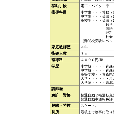
移動手段
電車・バイク・車
指導科目
小学生・・・算数（
中学生・・・英語（
高校生・・・英語（
数学（数ⅠA（
国語（現国
理科（化学（
社会（政経
（難関校受験レベル
家庭教師歴
４年
指導人数
７人
指導料
４０００円/時
学歴
小学校・・・・青森
中学校・・・・青森
高等学校・・青森県
大学・・・・・・東
大学院・・・・東北
講師歴
免許・資格
普通自動２輪運転免
普通自動車運転免許
趣味・特技
スケート。
長所
最後まで物事に取り