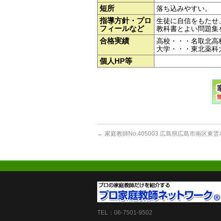
短所
落ち込みやすい。
指導方針・プロ
生徒に自信をもたせ
フィールなど
教科書とよい問題集
合格実績
高校・・・名取北高
大学・・・東北薬
個人HP等
←
家庭教師No.405003 広島県広島市南区東
TEL：06-7501-9502