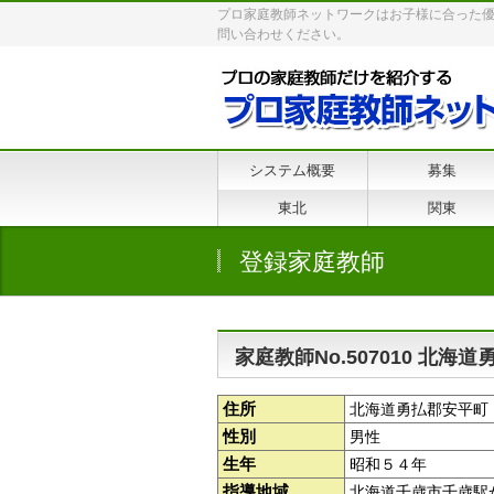
プロ家庭教師ネットワークはお子様に合った
問い合わせください。
システム概要
募集
東北
関東
登録家庭教師
家庭教師No.507010 北海
住所
北海道勇払郡安平町
性別
男性
生年
昭和５４年
指導地域
北海道千歳市千歳駅