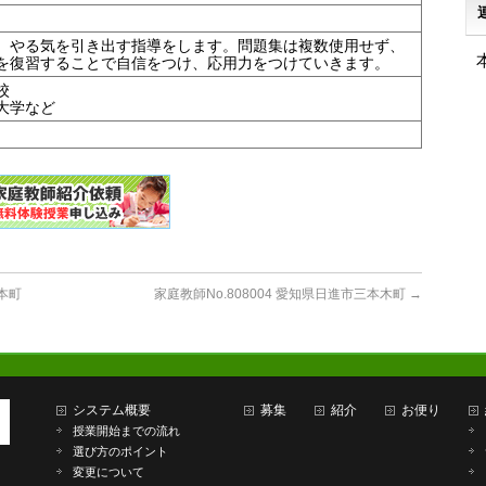
、やる気を引き出す指導をします。問題集は複数使用せず、
を復習することで自信をつけ、応用力をつけていきます。
校
科大学など
雲本町
家庭教師No.808004 愛知県日進市三本木町
→
システム概要
募集
紹介
お便り
授業開始までの流れ
選び方のポイント
変更について