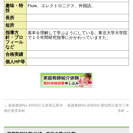
趣味・特
Flute、エレクトロ二クス、外国語。
技
長所
短所
指導方
基本を理解して学ぶようにしている。東北大学大学院
針・プロ
で１０年間研究指導にかかわっていますた。
フィール
など
合格実績
個人HP等
←
家庭教師No.405003 広島県広島市
家庭教師No.808004 愛知県日進市三本
南区東雲本町
木町
→