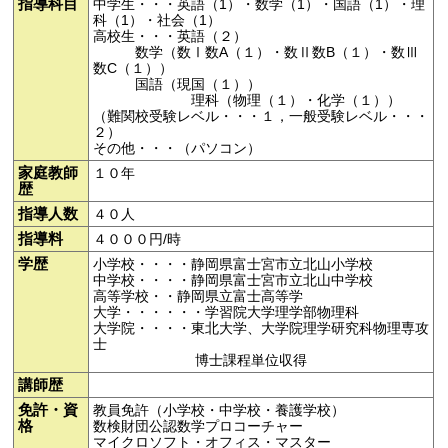
指導科目
中学生・・・英語（1）・数学（1）・国語（1）・理
科（1）・社会（1）
高校生・・・英語（２）
数学（数Ⅰ数A（１）・数Ⅱ数B（１）・数Ⅲ
数C（１））
国語（現国（１））
理科（物理（１）・化学（１））
（難関校受験レベル・・・１，一般受験レベル・・・
２）
その他・・・（パソコン）
家庭教師
１０年
歴
指導人数
４０人
指導料
４０００円/時
学歴
小学校・・・・静岡県富士宮市立北山小学校
中学校・・・・静岡県富士宮市立北山中学校
高等学校・・静岡県立富士高等学
大学・・・・・・学習院大学理学部物理科
大学院・・・・東北大学、大学院理学研究科物理専攻
士
博士課程単位収得
講師歴
免許・資
教員免許（小学校・中学校・養護学校）
格
数検財団公認数学プロコーチャー
マイクロソフト・オフィス・マスター