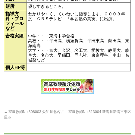
短所
優しすぎるところ。
指導方
わかりやすく、ていねいに指導します。２００３年
針・プロ
度 ＣＢＳテレビ 「学習塾の真実」に出演。
フィール
など
合格実績
中学・・・東海中学合格
高校・・・半田高、横須賀高、半田東高、熱田高、東
海南高
大学・・・京大、金沢、名工大、愛教大、静岡大、岐
阜大、名市大、早稲田、同志社、東京理科、南山，名
城薬など
個人HP等
←
家庭教師No.808003 愛知県北名古
家庭教師No.813004 新潟県新潟市東区
屋市
→