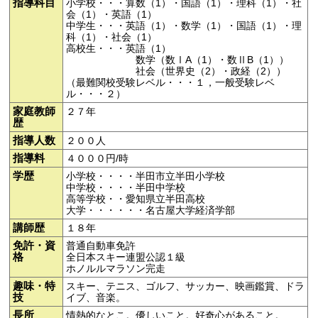
指導科目
小学校・・・算数（1）・国語（1）・理科（1）・社
会（1）・英語（1）
中学生・・・英語（1）・数学（1）・国語（1）・理
科（1）・社会（1）
高校生・・・英語（1）
数学（数ⅠA（1）・数ⅡB（1））
社会（世界史（2）・政経（2））
（最難関校受験レベル・・・１，一般受験レベ
ル・・・２）
家庭教師
２７年
歴
指導人数
２００人
指導料
４０００円/時
学歴
小学校・・・・半田市立半田小学校
中学校・・・・半田中学校
高等学校・・愛知県立半田高校
大学・・・・・・名古屋大学経済学部
講師歴
１８年
免許・資
普通自動車免許
格
全日本スキー連盟公認１級
ホノルルマラソン完走
趣味・特
スキー、テニス、ゴルフ、サッカー、映画鑑賞、ドラ
技
イブ、音楽。
長所
情熱的なとこ。優しいこと。好奇心があること。