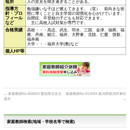
短所
人の意見を聞き過ぎることがある。
指導方
勉強嫌いな子ほど燃えてきます。（笑） 前向きな状
針・プロ
態に導くことと自主学習の習慣化を心がけています。
フィール
自閉症、不登校の子どもも対応できます。
など
主に高校入試対策が専門です。
合格実績
高校・・・高志、武生、羽水、三国、金津、福商、福
農、丹南、鯖江、福井、大野東、北陸、仁愛、啓新、
福井南
大学・・・福井大学(教)など
個人HP等
←
家庭教師No.808003 愛知県北名古
家庭教師No.813004 新潟県新潟市東区
屋市
→
家庭教師検索(地域・学校名等で検索)