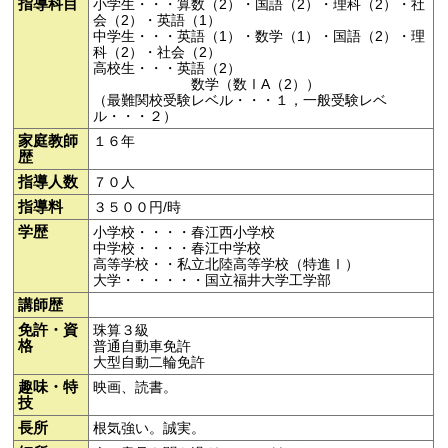
指導科目
小学生・・・算数（2）・国語（2）・理科（2）・社
会（2）・英語（1）
中学生・・・英語（1）・数学（1）・国語（2）・理
科（2）・社会（2）
高校生・・・英語（2）
数学（数ⅠA（2））
（最難関校受験レベル・・・１，一般受験レベ
ル・・・２）
家庭教師
１６年
歴
指導人数
７０人
指導料
３５００円/時
学歴
小学校・・・・春江西小学校
中学校・・・・春江中学校
高等学校・・私立北陸高等学校（特進Ⅰ）
大学・・・・・・国立福井大学工学部
講師歴
免許・資
珠算３級
格
普通自動車免許
大型自動二輪免許
趣味・特
映画、読書。
技
長所
根気強い。誠実。