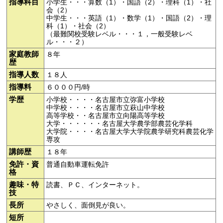
指導科目
小学生・・・算数（1）・国語（2）・理科（1）・社
会（2）
中学生・・・英語（1）・数学（1）・国語（2）・理
科（1）・社会（2）
（最難関校受験レベル・・・１，一般受験レベ
ル・・・２）
家庭教師
８年
歴
指導人数
１８人
指導料
６０００円/時
学歴
小学校・・・・名古屋市立弥富小学校
中学校・・・・名古屋市立萩山中学校
高等学校・・名古屋市立向陽高等学校
大学・・・・・・名古屋大学農学部農芸化学科
大学院・・・・名古屋大学大学院農学研究科農芸化学
専攻
講師歴
１８年
免許・資
普通自動車運転免許
格
趣味・特
読書、ＰＣ、インターネット。
技
長所
やさしく、面倒見が良い。
短所