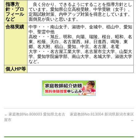
指導方
良く分かり、できるようにすることを指導方針とし
針・プロ
ています。愛知県公立高校受験、中学受験（女子）、
フィール
定期試験対策、内申アップ対策を得意としています。
など
面倒見が良いと思います。
合格実績
中学・・・南山女子、淑徳中、金城中、椙山中、愛知
中、聖霊中他
高校・・・旭丘、明和、向陽、瑞陵、桜台、昭和、名
東、松蔭、天白、名古屋西、緑、日進西、鳴海、東
郷、名大附、椙山、愛知、中京、名古屋、名電
大学・・・名古屋工業大学、名古屋市立大学、山梨大
学、愛知学院歯学部、南山大学、名城大学、淑徳大学
など。
個人HP等
←
家庭教師No.808003 愛知県北名古
家庭教師No.813004 新潟県新潟市東区
屋市
→